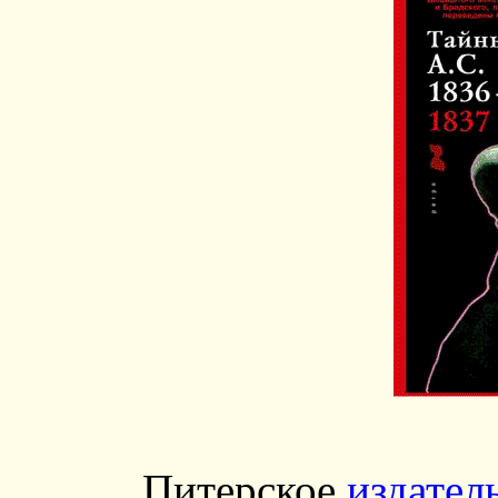
Питерское
издател