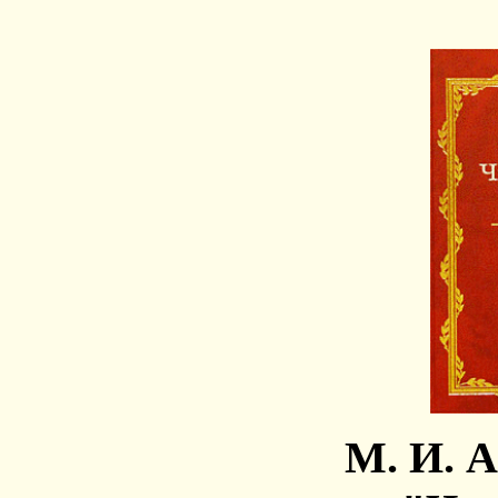
М. И. 