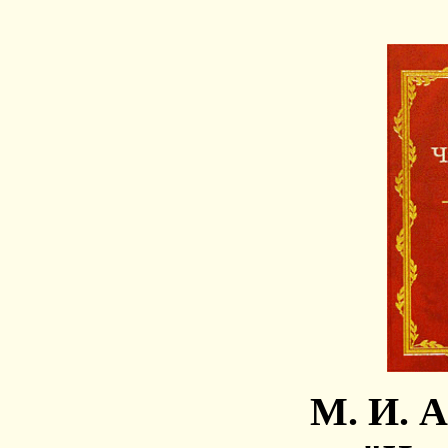
М. И. 