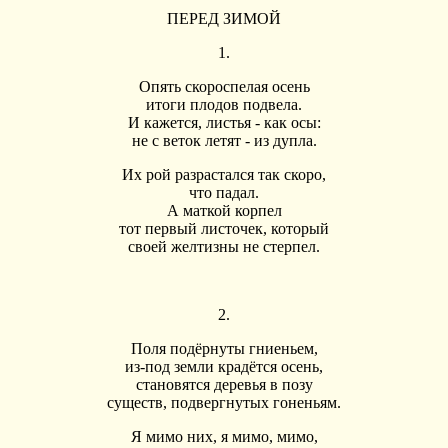
ПЕРЕД ЗИМОЙ
1.
Опять скороспелая осень
итоги плодов подвела.
И кажется, листья - как осы:
не с веток летят - из дупла.
Их рой разрастался так скоро,
что падал.
А маткой корпел
тот первый листочек, который
своей желтизны не стерпел.
2.
Поля подёрнуты гниеньем,
из-под земли крадётся осень,
становятся деревья в позу
существ, подвергнутых гоненьям.
Я мимо них, я мимо, мимо,