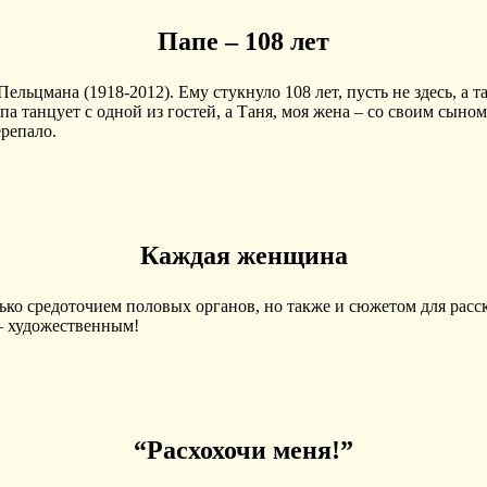
Папе – 108 лет
льцмана (1918-2012). Ему стукнуло 108 лет, пусть не здесь, а т
Папа танцует с одной из гостей, а Таня, моя жена – со своим сыно
репало.
Каждая женщина
лько средоточием половых органов, но также и сюжетом для расс
 – художественным!
“Расхохочи меня!”