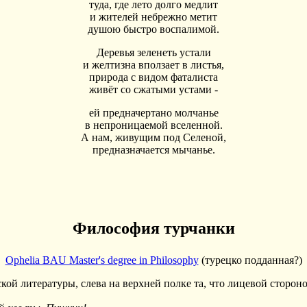
туда, где лето долго медлит
и жителей небрежно метит
душою быстро воспалимой.
Деревья зеленеть устали
и желтизна вползает в листья,
природа с видом фаталиста
живёт со сжатыми устами -
ей предначертано молчанье
в непроницаемой вселенной.
А нам, живущим под Селеной,
предназначается мычанье.
Философия турчанки
Ophelia BAU Master's degree in Philosophy
(турецко подданная?)
й литературы, слева на верхней полке та, что лицевой стороно