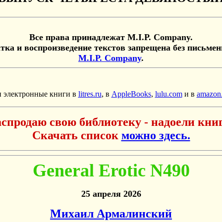
Все права принадлежат М.I.P. Company.
тка и воспроизведение текстов запрещена без письме
М.I.P. Company
.
 электронные книги в
litres.ru
, в
AppleBooks
,
lulu.com
и в
amazon
спродаю свою библиотеку - надоели кни
Скачать список
можно здесь.
General Erotic N490
25 апреля 2026
Михаил Армалинский