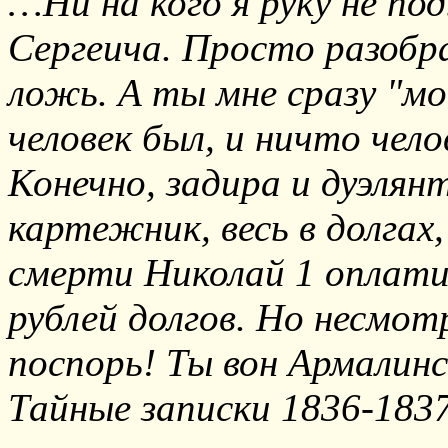
…Ни на кого я руку не по
Сергеича. Просто разобрат
ложь. А ты мне сразу "м
человек был, и ничто чело
Конечно, задира и дуэлян
картежник, весь в долгах,
смерти Николай 1 оплати
рублей долгов. Но несмотр
поспорь! Ты вон Армалинс
Тайные записки 1836-1837г