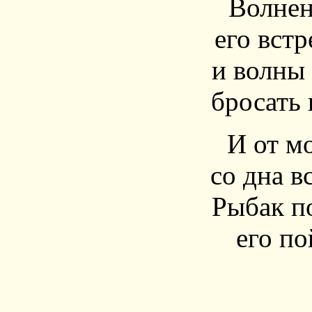
Волнен
его встр
и волны 
бросать 
И от м
со дна в
Рыбак п
его по