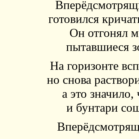
Вперёдсмотрящ
готовился кричать
Он отгонял м
пытавшиеся з
На горизонте вс
но снова раствори
а это значило,
и бунтари сош
Вперёдсмотрящ